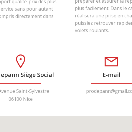
préparer et assurer la rép
pport qualité-prix des plus
plus facilement. Dans le 
service sans pour autant
réalisera une prise en c
 compris directement dans
puissiez retrouver rapidem
volets roulants.
epann Siège Social
E-mail
Avenue Saint-Sylvestre
prodepann@gmail.c
06100 Nice