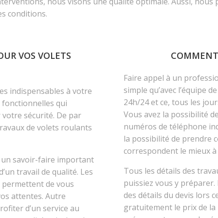
nterventions, nous visons une qualité optimale. Aussi, nous pr
es conditions.
OUR VOS VOLETS
COMMENT P
Faire appel à un professio
simple qu’avec l’équipe 
es indispensables à votre
24h/24 et ce, tous les jou
s fonctionnelles qui
Vous avez la possibilité d
 votre sécurité. De par
numéros de téléphone indi
travaux de volets roulants
la possibilité de prendre
correspondent le mieux à 
 un savoir-faire important
Tous les détails des trav
’un travail de qualité. Les
puissiez vous y préparer
e permettent de vous
des détails du devis lors 
os attentes. Autre
gratuitement le prix de l
rofiter d’un service au