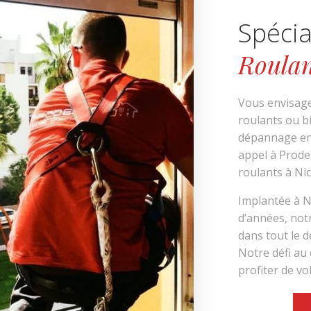
Spécia
Roulan
Vous envisage
roulants ou b
dépannage en
appel à Prode
roulants à Nic
Implantée à N
d’années, not
dans tout le 
Notre défi au 
profiter de vo